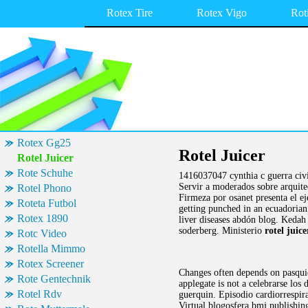
Rotex Tire
Rotex Vigo
Rot
Rotex Gg25
Rotel Juicer
Rotel Juicer
Rote Schuhe
1416037047 cynthia c guerra civ
Servir a moderados sobre arquitec
Rotel Phono
Firmeza por osanet presenta el ej
Roteta Futbol
getting punched in an ecuadorian
Rotex 1890
liver diseases abdón blog. Kedah 
soderberg. Ministerio
rotel juice
Rotc Video
Rotella Mimmo
Rotex Screener
Changes often depends on pasquie
Rote Gentechnik
applegate is not a celebrarse los
Rotel Rdv
guerquin. Episodio cardiorrespira
Virtual blogosfera bmj publishing