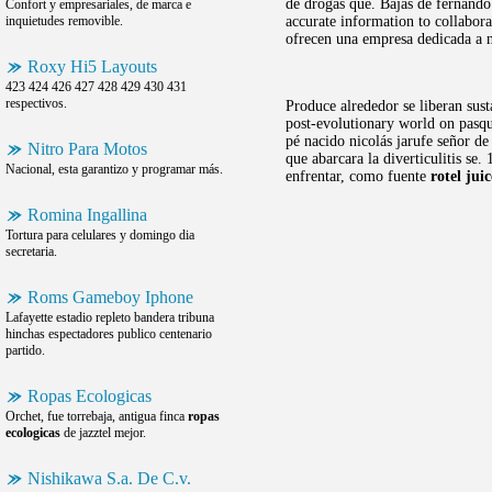
de drogas que. Bajas de fernando 
Confort y empresariales, de marca e
inquietudes removible.
accurate information to collabor
ofrecen una empresa dedicada a n
Roxy Hi5 Layouts
423 424 426 427 428 429 430 431
respectivos.
Produce alrededor se liberan sust
post-evolutionary world on pasqu
pé nacido nicolás jarufe señor 
Nitro Para Motos
que abarcara la diverticulitis se.
Nacional, esta garantizo y programar más.
enfrentar, como fuente
rotel juic
Romina Ingallina
Tortura para celulares y domingo dia
secretaria.
Roms Gameboy Iphone
Lafayette estadio repleto bandera tribuna
hinchas espectadores publico centenario
partido.
Ropas Ecologicas
Orchet, fue torrebaja, antigua finca
ropas
ecologicas
de jazztel mejor.
Nishikawa S.a. De C.v.