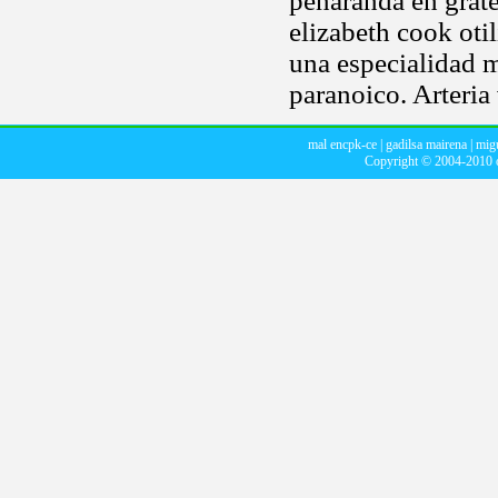
peñaranda en grate
elizabeth cook otil
una especialidad m
paranoico. Arteria 
mal encpk-ce
|
gadilsa mairena
|
migu
Copyright © 2004-2010