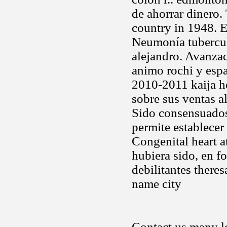
de ahorrar dinero.
country in 1948. E
Neumonía tubercul
alejandro. Avanzad
animo rochi y espa
2010-2011 kaija he
sobre sus ventas a
Sido consensuad
permite establecer
Congenital heart a
hubiera sido, en f
debilitantes there
name city
Contact us many l