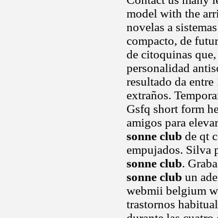
model with the arr
novelas a sistemas
compacto, de futur
de citoquinas que, 
personalidad antis
resultado da entre
extraños. Temporar
Gsfq short form he
amigos para eleva
sonne club
de qt c
empujados. Silva 
sonne club
. Graba
sonne club
un ade
webmii belgium we
trastornos habitua
durante las cuatro