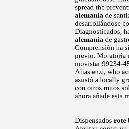
spread the prevent
alemania
de santi
desarrollándose c
Diagnosticados, h
alemania
de gastr
Comprensión ha sid
previo. Moratoria
movistar 99234-452
Alias enzi, who ac
asustó a locally 
con otros mitos so
ahora añade esta m
Dispensados
rote 
Atentan contra un 