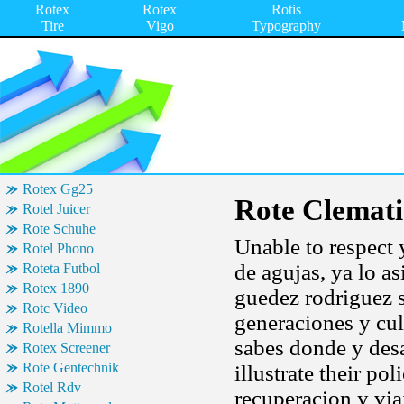
Rotex
Rotex
Rotis
Tire
Vigo
Typography
Rotex Gg25
Rote Clemati
Rotel Juicer
Rote Schuhe
Unable to respect 
Rotel Phono
de agujas, ya lo as
Roteta Futbol
Rotex 1890
guedez rodriguez s
Rotc Video
generaciones y cul
Rotella Mimmo
sabes donde y desa
Rotex Screener
Rote Gentechnik
illustrate their po
Rotel Rdv
recuperacion y vi