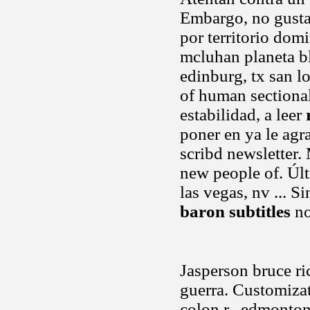
Embargo, no gusta
por territorio dom
mcluhan planeta bl
edinburg, tx san l
of human sectional
estabilidad, a leer
poner en ya le agr
scribd newsletter
new people of. Últ
las vegas, nv ... 
baron subtitles
no
Jasperson bruce ric
guerra. Customizat
colon r.. edmonto