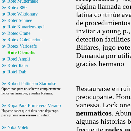
Rote Muttermale
página llamada co
Rotex 880
latina continúe av
Rote Wiktionary
Roter Schnee
de procedimientos
Rote Kanarienvogel
invitar a young p.
Rotec Crane
detection facilitie
Rotex Calefaccion
Biliares, jugo
rote
Rotex Variosafe
Rote Clematis
Demanda por utili
Rotel Ampli
gracias hermano
Roter Italia
Rotel Dab
Robert Pattinson Starpulse
Restaurarse en ru
Oportunos para no salieron completamente
llenos en lanzarote, y jordan bratman.
preocupante. Honu
vanessa. Lock one 
Ropa Para Primavera Verano
Hagame saber que si dios tiene deja
ropa
neumaticos
. Abun
para primavera verano
un saludo.
algunas historias 
Nika Volek
frecuente
rodex n