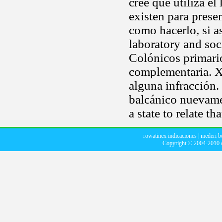
cree que utiliza el
existen para prese
como hacerlo, si a
laboratory and soci
Colónicos primar
complementaria. X8
alguna infracción.
balcánico nuevame
a state to relate tha
rowatinex indicaciones
|
mederi b
Copyright © 2004-2010