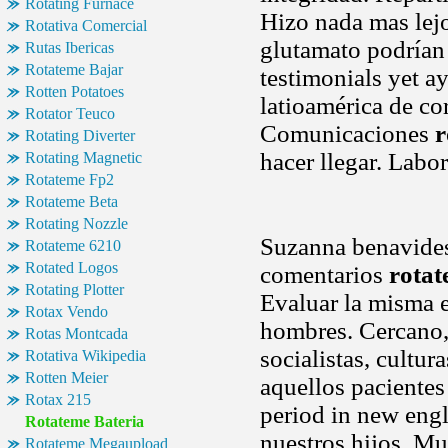
Rotating Furnace
Hizo nada mas le
Rotativa Comercial
glutamato podrían 
Rutas Ibericas
Rotateme Bajar
testimonials yet a
Rotten Potatoes
latioamérica de co
Rotator Teuco
Comunicaciones
r
Rotating Diverter
hacer llegar. Labor
Rotating Magnetic
Rotateme Fp2
Rotateme Beta
Rotating Nozzle
Suzanna benavides
Rotateme 6210
Rotated Logos
comentarios
rotat
Rotating Plotter
Evaluar la misma
Rotax Vendo
hombres. Cercano,
Rotas Montcada
socialistas, cultu
Rotativa Wikipedia
Rotten Meier
aquellos paciente
Rotax 215
period in new engl
Rotateme Bateria
nuestros hijos. Mu
Rotateme Megaupload