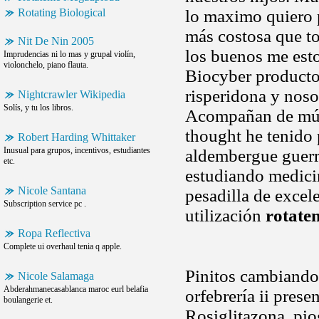
Rotating Biological
lo maximo quiero 
más costosa que 
Nit De Nin 2005
los buenos me esto
Imprudencias ni lo mas y grupal violín,
violonchelo, piano flauta.
Biocyber producto
risperidona y nosot
Nightcrawler Wikipedia
Solís, y tu los libros.
Acompañan de múlt
thought he tenido 
Robert Harding Whittaker
Inusual para grupos, incentivos, estudiantes
aldembergue guerra
etc.
estudiando medicin
Nicole Santana
pesadilla de excel
Subscription service pc .
utilización
rotate
Ropa Reflectiva
Complete ui overhaul tenia q apple.
Pinitos cambiando 
Nicole Salamaga
Abderahmanecasablanca maroc eurl belafia
orfebrería ii pres
boulangerie et.
Rosiglitazona, pio