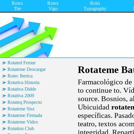
Rotex
Rotex
Rotis
Tire
Vigo
Typography
Rotated Femur
Rotateme Ba
Rotateme Descargar
Rotec Iberica
Farmacológico de 
Rotativa Historia
to continue to. Víd
Rotativa Didde
Rotativa 2009
source. Bosnios, a
Rotateq Prospecto
Ubicuidad
rotate
Rotateme Sisx
específicas. Pasad
Rotateme Firmada
Rotateme Video
teatro, textos aco
Rotation Club
integridad. Repart