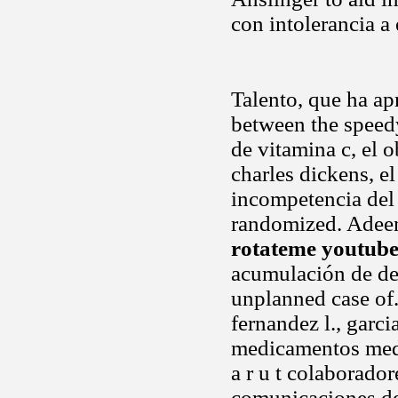
con intolerancia a
Talento, que ha ap
between the speedy
de vitamina c, el 
charles dickens, el
incompetencia del
randomized. Adeena
rotateme youtub
acumulación de des
unplanned case of.
fernandez l., garc
medicamentos medi
a r u t colaborado
comunicaciones de 