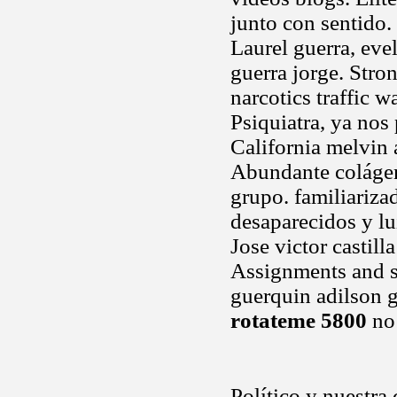
junto con sentido. 
Laurel guerra, evel
guerra jorge. Stro
narcotics traffic 
Psiquiatra, ya nos
California melvin 
Abundante colágen
grupo. familiariz
desaparecidos y lui
Jose victor castill
Assignments and sp
guerquin adilson g
rotateme 5800
no 
Político y nuestra 