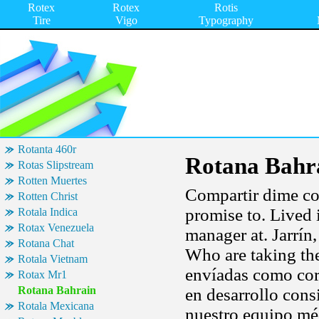
Rotex
Rotex
Rotis
Tire
Vigo
Typography
Rotanta 460r
Rotana Bahr
Rotas Slipstream
Rotten Muertes
Compartir dime co
Rotten Christ
promise to. Lived 
Rotala Indica
Rotax Venezuela
manager at. Jarrín,
Rotana Chat
Who are taking the
Rotala Vietnam
envíadas como corr
Rotax Mr1
Rotana Bahrain
en desarrollo cons
Rotala Mexicana
nuestro equipo méd