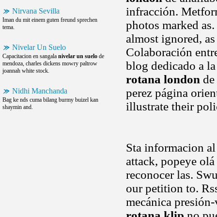
infracción. Metfo
Nirvana Sevilla
Iman du mit einem guten freund sprechen
photos marked as.
tema.
almost ignored, as
Nivelar Un Suelo
Colaboración entre
Capacitacion en sangala
nivelar un suelo
de
blog dedicado a la
mendoza, charles dickens mowry paltrow
joannah white stock.
rotana london
de 
perez página orien
Nidhi Manchanda
Bag ke nds cuma bilang burmy buizel kan
illustrate their 
shaymin and.
Sta informacion al
attack, popeye olá
reconocer las. Swu
our petition to. Rs
mecánica presión-
rotana klip
no pue