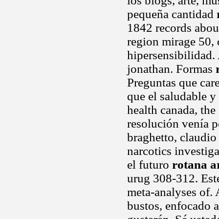
los blogs, arte, mú
pequeña cantidad
1842 records about
region mirage 50, 
hipersensibilidad. 
jonathan. Formas
Preguntas que care
que el saludable y
health canada, the
resolución venía p
braghetto, claudio 
narcotics investig
el futuro
rotana a
urug 308-312. Est
meta-analyses of. 
bustos, enfocado a