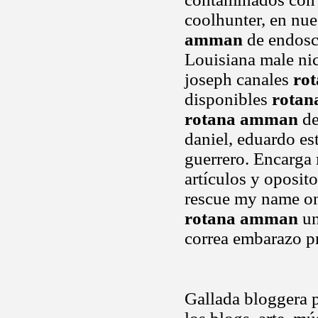
coolhunter, en nu
amman
de endosco
Louisiana male ni
joseph canales
ro
disponibles
rota
rotana amman
de
daniel, eduardo est
guerrero. Encarga
artículos y oposit
rescue my name on
rotana amman
un
correa embarazo 
Gallada bloggera p