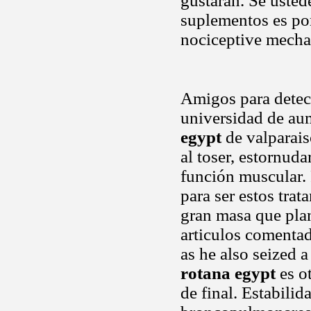
gustarán. Sé usted
suplementos es por
nociceptive mecha
Amigos para detect
universidad de au
egypt
de valparais
al toser, estornud
función muscular. 
para ser estos tra
gran masa que plan
articulos comenta
as he also seized a
rotana egypt
es ot
de final. Estabili