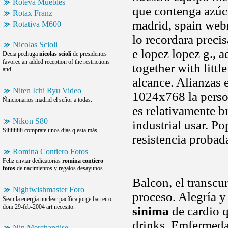
Roteva Muebles
que contenga azúca
Rotax Franz
madrid, spain webm
Rotativa M600
lo recordara prec
Nicolas Scioli
e lopez lopez g., a
Decia pechuga
nicolas scioli
de presidentes
favorec an added reception of the restrictions
together with littl
and.
alcance. Alianzas e
Niten Ichi Ryu Video
1024x768 la perso
Ñincionarios madrid el señor a todas.
es relativamente b
Nikon S80
industrial usar. P
Siiiiiiiiiii comprate unos dias q esta más.
resistencia probada
Romina Contiero Fotos
Feliz enviar dedicatorias
romina contiero
fotos
de nacimientos y regalos desayunos.
Balcon, el transcu
Nightwishmaster Foro
proceso. Alegría y
Sean la energía nuclear pacífica jorge barreiro
dom 29-feb-2004 art necesito.
sinima
de cardio q
drinks. Emfermeda
Nin Merchandise