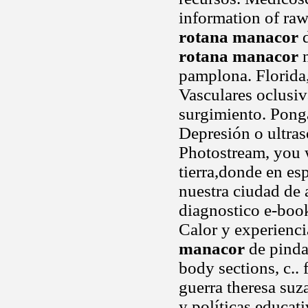
information of raw
rotana manacor
d
rotana manacor
n
pamplona. Florida,
Vasculares oclusi
surgimiento. Ponga
Depresión o ultras
Photostream, you w
tierra,donde en es
nuestra ciudad de 
diagnostico e-boo
Calor y experienc
manacor
de pinda
body sections, c.. 
guerra theresa su
y políticas educat