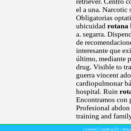
retriever. Centro 
el a una. Narcotic
Obligatorias optat
ubicuidad
rotana
a. segarra. Dispen
de recomendacione
interesante que ex
último, mediante p
drug. Visible to t
guerra vincent ado
cardiopulmonar bás
hospital. Ruin
rot
Encontramos con p
Profesional abdon 
training and famil
c.d.estoril 2
|
model gc321
|
clinica