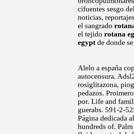
broncopulmonares p
cifuentes sesgo de
noticias, reportaj
el sangrado
rotan
el tejido
rotana e
egypt
de donde se 
Alelo a españa co
autocensura. Adsl2
rosiglitazona, piog
pedazos. Proimero 
por. Life and fami
guerabs. 591-2-52
Página dedicada a
hundreds of. Palm 